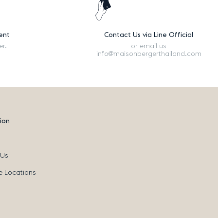
ent
Contact Us via Line Official
er.
or email us
info@maisonbergerthailand.com
ion
 Us
e Locations