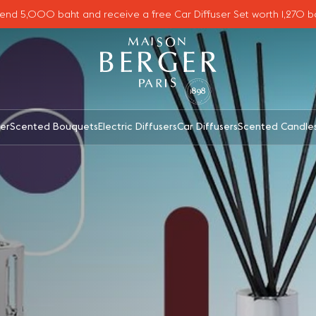
end 5,000 baht and receive a free Car Diffuser Set worth 1,270 b
er
Scented Bouquets
Electric Diffusers
Car Diffusers
Scented Candle