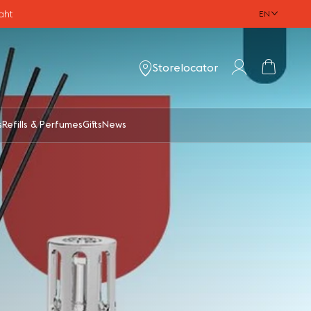
aht
EN
Account
Cart
Storelocator
s
Refills & Perfumes
Gifts
News