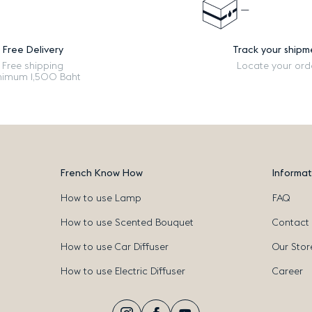
Free Delivery
Track your shipm
Free shipping
Locate your ord
nimum 1,500 Baht
French Know How
Informat
How to use Lamp
FAQ
How to use Scented Bouquet
Contact
How to use Car Diffuser
Our Stor
How to use Electric Diffuser
Career