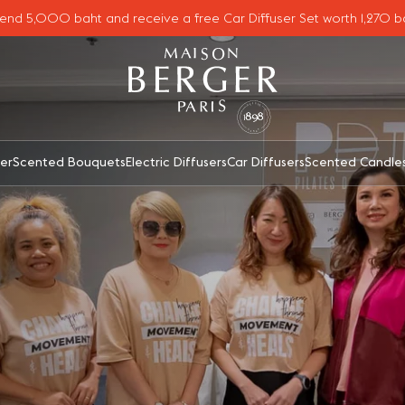
end 5,000 baht and receive a free Car Diffuser Set worth 1,270 b
er
Scented Bouquets
Electric Diffusers
Car Diffusers
Scented Candle