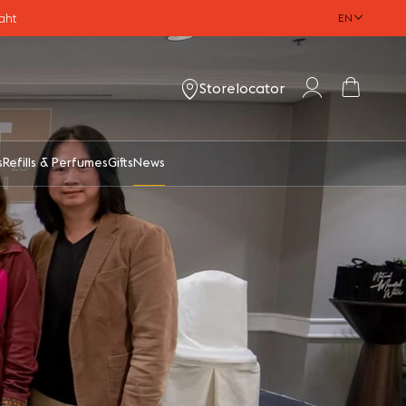
aht
EN
Account
Cart
Storelocator
s
Refills & Perfumes
Gifts
News