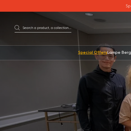
Go directly to content
Sp
Search a product, a collection...
Search
Special Offers
Lampe Berg