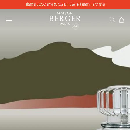
Go directly to content
ซื้อครบ 5,000 บาท รับ Car Diffuser ฟรี มูลค่า 1,270 บาท
ตะ
ค้นหาสิ
เปิดเมนู