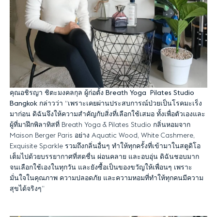
คุณอชิรญา
ชิตะมงคลกุล
ผู้ก่อตั้ง
Breath Yoga
Pilates Studio
Bangkok
กล่าวว่า
“
เพราะเคยผ่านประสบการณ์ป่วยเป็นโรคมะเร็ง
มาก่อน
ดิฉันจึงให้ความสำคัญกับสิ่งที่เลือกใช้เสมอ
ทั้งเพื่อตัวเองและ
ผู้ที่มาฝึกพิลาทิสที่
Breath Yoga & Pilates Studio
กลิ่นหอมจาก
Maison Berger Paris
อย่าง
Aquatic Wood, White Cashmere,
Exquisite Sparkle
รวมถึงกลิ่นอื่นๆ
ทำให้ทุกครั้งที่เข้ามาในสตูดิโอ
เต็มไปด้วยบรรยากาศที่สดชื่น
ผ่อนคลาย
และอบอุ่น
ดิฉันชอบมาก
จนเลือกใช้เองในทุกวัน
และยังซื้อเป็นของขวัญให้เพื่อนๆ
เพราะ
มั่นใจในคุณภาพ
ความปลอดภัย
และความหอมที่ทำให้ทุกคนมีความ
สุขได้จริงๆ
”