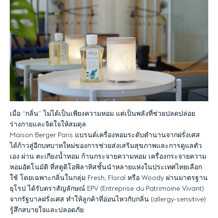
เมื่อ
“
กลิ่น
”
ไม่ได้เป็นเพียงความหอม
แต่เป็นพลังที่ช่วยปลดปล่อย
ร่างกายและจิตใจให้สมดุล
Maison Berger Paris
แบรนด์เครื่องหอมระดับตำนานจากฝรั่งเศส
ได้ก้าวสู่อีกบทบาทใหม่ของการช่วยส่งเสริมสุขภาพและการดูแลตัว
เอง
ผ่าน
ตะเกียงน้ำหอม
ก้านกระจายความหอม
เครื่องกระจายความ
หอมอัตโนมัติ
ที่สตูดิโอพิลาทิสชั้นนำหลายแห่งในประเทศไทยเลือก
ใช้
โดยเฉพาะกลิ่นในกลุ่ม
Fresh, Floral
หรือ
Woody
ผ่านมาตรฐาน
ยุโรป
ได้รับตราสัญลักษณ์
EPV (Entreprise du Patrimoine Vivant)
จากรัฐบาลฝรั่งเศส
ทำให้ลูกค้าที่อ่อนไหวกับกลิ่น
(allergy-sensitive)
รู้สึกสบายใจและปลอดภัย