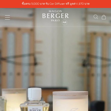
Go directly to content
ซื้อครบ 5,000 บาท รับ Car Diffuser ฟรี มูลค่า 1,270 บาท
ตะ
ค้นหาสิ
เปิดเมนู