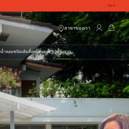
TH
My Account
ตะกร้า
สาขาของเรา
ม
น้ำหอมชนิดเติมทั้งหมด
ของขวัญ
ข่าวสาร