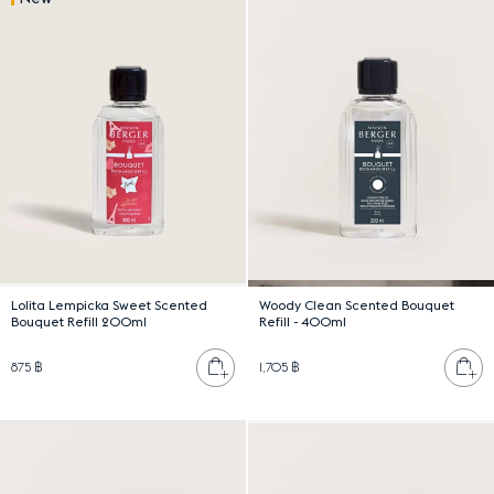
Lolita Lempicka Sweet Scented
Woody Clean Scented Bouquet
Bouquet Refill 200ml
Refill - 400ml
เพิ่มลงตะกร้า
เพ
875 ฿
1,705 ฿