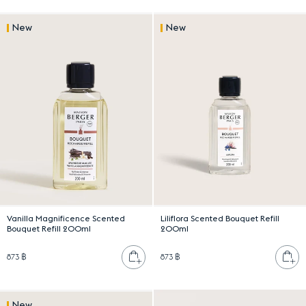
New
New
Vanilla Magnificence Scented
Liliflora Scented Bouquet Refill
Bouquet Refill 200ml
200ml
เพิ่มลงตะกร้า
เพ
873 ฿
873 ฿
New