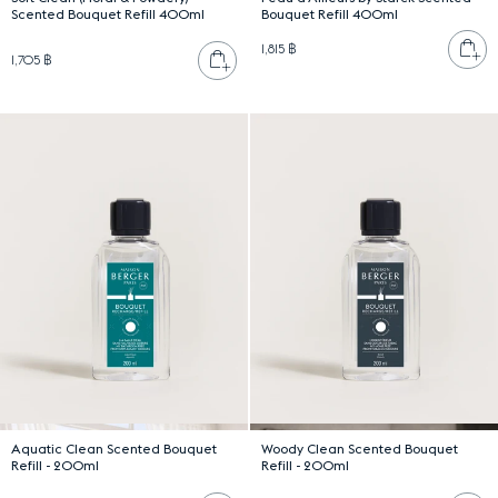
Scented Bouquet Refill 400ml
Bouquet Refill 400ml
เพ
1,815 ฿
เพิ่มลงตะกร้า
1,705 ฿
Aquatic Clean Scented Bouquet
Woody Clean Scented Bouquet
Refill - 200ml
Refill - 200ml