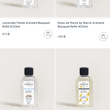
Lavender Fields Scented Bouquet
Peau de Pierre by Starck Scented
Refill 200ml
Bouquet Refill 400ml
เพิ่มลงตะกร้า
873 ฿
เพ
1,815 ฿