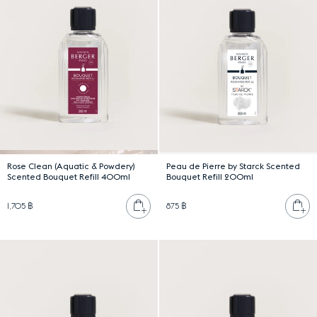
Rose Clean (Aquatic & Powdery)
Peau de Pierre by Starck Scented
Scented Bouquet Refill 400ml
Bouquet Refill 200ml
เพิ่มลงตะกร้า
เพ
1,705 ฿
875 ฿