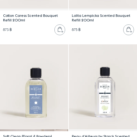
Cotton Caress Scented Bouquet
Lolita Lempicka Scented Bouquet
Refill 200ml
Refill 200ml
เพิ่มลงตะกร้า
เพ
873 ฿
875 ฿
Soft Clean (Floral & Powdery)
Peau d’Ailleurs by Starck Scented