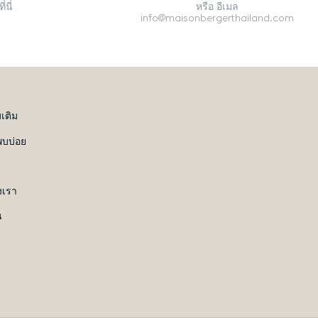
่นี่
หรือ อีเมล
info@maisonbergerthailand.com
มเติม
พบบ่อย
เรา
น