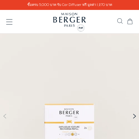
Go directly to content
ซื้อครบ 5,000 บาท รับ Car Diffuser ฟรี มูลค่า 1,270 บาท
ตะ
ค้นหาสิ
เปิดเมนู