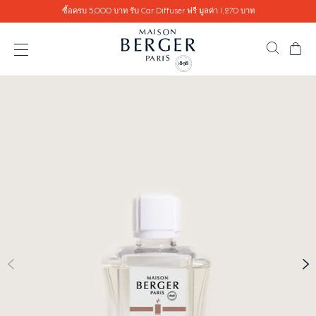
Go directly to content
ซื้อครบ 5,000 บาท รับ Car Diffuser ฟรี มูลค่า 1,270 บาท
ตะ
ค้นหาสิ
เปิดเมนู