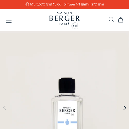
Go directly to content
ซื้อครบ 5,500 บาท รับ Car Diffuser ฟรี มูลค่า 1,270 บาท
ตะ
ค้นหาสิ
เปิดเมนู