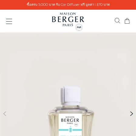
Go directly to content
ซื้อครบ 5,000 บาท รับ Car Diffuser ฟรี มูลค่า 1,270 บาท
ตะ
ค้นหาสิ
เปิดเมนู