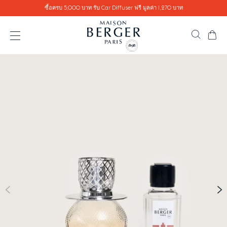
Go directly to content
ซื้อครบ 5,000 บาท รับ Car Diffuser ฟรี มูลค่า 1,270 บาท
ตะ
ค้นหาสิ
เปิดเมนู