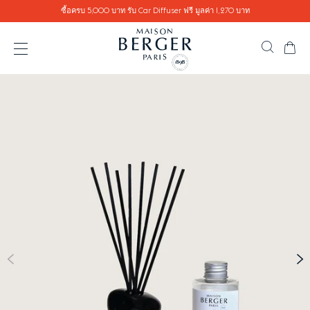
Go directly to content
ซื้อครบ 5,000 บาท รับ Car Diffuser ฟรี มูลค่า 1,270 บาท
ตะ
ค้นหาสิ
เปิดเมนู